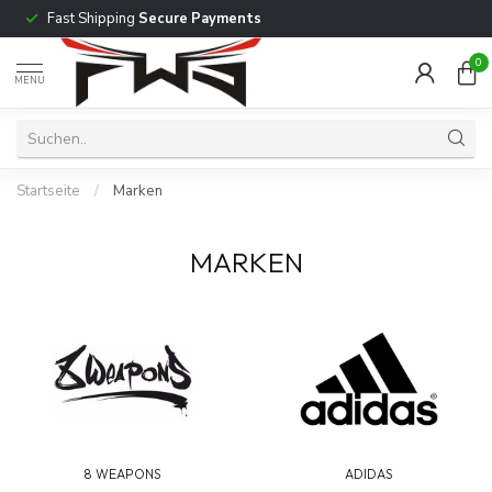
Fast Shipping
Secure Payments
0
MENU
Startseite
/
Marken
MARKEN
8 WEAPONS
ADIDAS