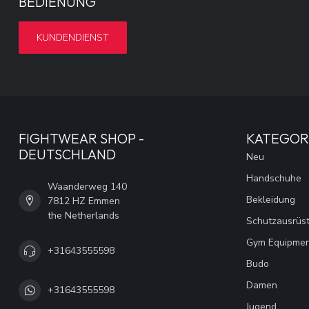
BEDIENUNG
KUNDENDIENST
FIGHTWEAR SHOP -
KATEGOR
DEUTSCHLAND
Neu
Handschuhe
Waanderweg 140
Bekleidung
7812 HZ Emmen
the Netherlands
Schutzausrüs
Gym Equipme
+31643555598
Budo
Damen
+31643555598
Jugend