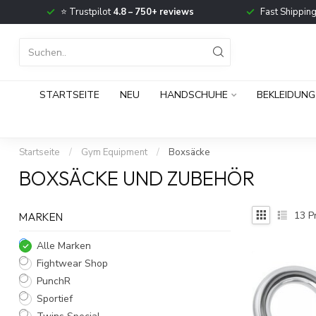
⭐ Trustpilot
4.8 – 750+ reviews
Fast Shippin
STARTSEITE
NEU
HANDSCHUHE
BEKLEIDUNG
Startseite
/
Gym Equipment
/
Boxsäcke
BOXSÄCKE UND ZUBEHÖR
13
P
MARKEN
Alle Marken
Fightwear Shop
PunchR
Sportief