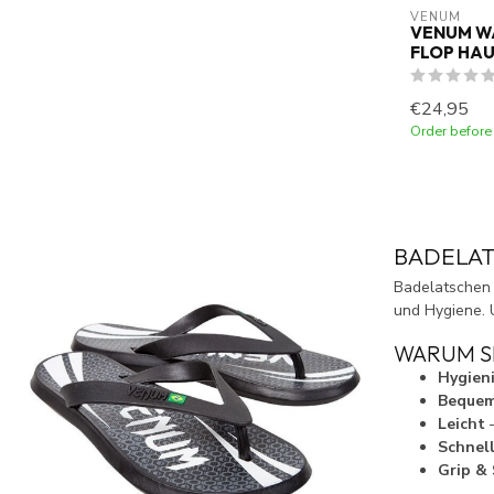
VENUM
VENUM W
FLOP HA
€24,95
Order before
BADELAT
Badelatschen 
und Hygiene. U
WARUM S
Hygien
Beque
Leicht
–
Schnel
Grip & 