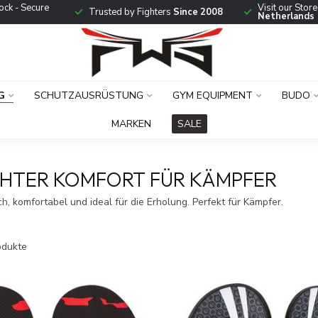
ock - Secure
Visit our Stor
Trusted by Fighters
Since 2008
Netherlands
G
SCHUTZAUSRÜSTUNG
GYM EQUIPMENT
BUDO
MARKEN
SALE
ICHTER KOMFORT FÜR KÄMPFER
h, komfortabel und ideal für die Erholung. Perfekt für Kämpfer.
dukte