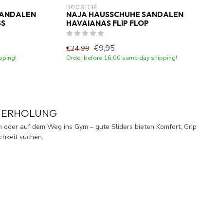
BOOSTER
SANDALEN
NAJA HAUSSCHUHE SANDALEN
SS
HAVAIANAS FLIP FLOP
€9,95
€24,99
pping!
Order before 16:00 same day shipping!
D ERHOLUNG
n oder auf dem Weg ins Gym – gute Sliders bieten Komfort, Grip
chkeit suchen.