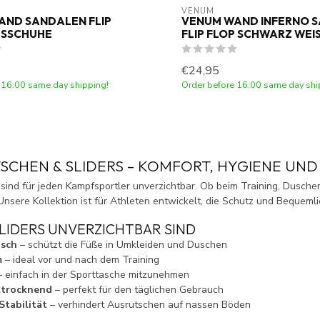
VENUM
AND SANDALEN FLIP
VENUM WAND INFERNO 
USSCHUHE
FLIP FLOP SCHWARZ WEI
€24,95
 16:00 same day shipping!
Order before 16:00 same day shi
SCHEN & SLIDERS – KOMFORT, HYGIENE UN
sind für jeden Kampfsportler unverzichtbar. Ob beim Training, Dusche
nsere Kollektion ist für Athleten entwickelt, die Schutz und Bequemli
LIDERS UNVERZICHTBAR SIND
isch
– schützt die Füße in Umkleiden und Duschen
m
– ideal vor und nach dem Training
 einfach in der Sporttasche mitzunehmen
ltrocknend
– perfekt für den täglichen Gebrauch
Stabilität
– verhindert Ausrutschen auf nassen Böden