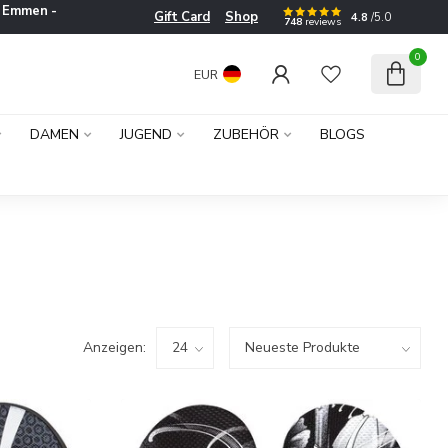
e
Emmen -
Gift Card
Shop
4.8
/5.0
748
reviews
0
EUR
DAMEN
JUGEND
ZUBEHÖR
BLOGS
Anzeigen: