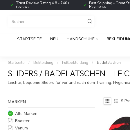
Trust Review Rating 4.8 - 740+
Fast Shipping - Great St
reviews
Payments
STARTSEITE
NEU
HANDSCHUHE
BEKLEIDUN
Startseite
/
Bekleidung
/
Fußbekleidung
/
Badelatschen
SLIDERS / BADELATSCHEN – LE
Leichte, bequeme Sliders für vor und nach dem Training. Hygienisc
9
Pro
MARKEN
Alle Marken
Booster
Venum