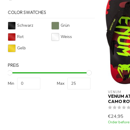
COLOR SWATCHES
Schwarz
Grün
Rot
Weiss
Gelb
PREIS
Min
Max
VENUM
VENUM A
CAMO RO
€24,95
Order before