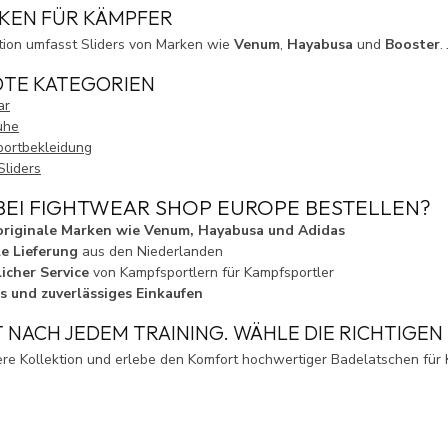
KEN FÜR KÄMPFER
tion umfasst Sliders von Marken wie
Venum
,
Hayabusa
und
Booster
.
TE KATEGORIEN
ar
uhe
ortbekleidung
liders
EI FIGHTWEAR SHOP EUROPE BESTELLEN?
originale Marken wie Venum, Hayabusa und Adidas
e Lieferung
aus den Niederlanden
icher Service
von Kampfsportlern für Kampfsportler
s und zuverlässiges Einkaufen
NACH JEDEM TRAINING. WÄHLE DIE RICHTIGEN 
re Kollektion und erlebe den Komfort hochwertiger Badelatschen für 