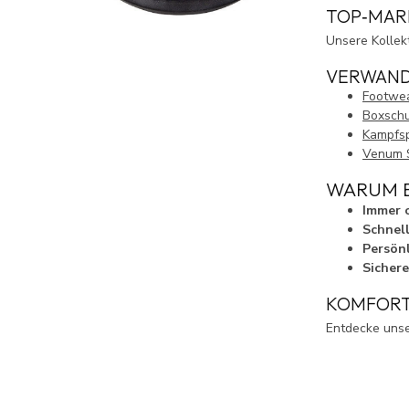
TOP‑MAR
Unsere Kollek
VERWAND
Footwe
Boxsch
Kampfsp
Venum S
WARUM B
Immer 
Schnell
Persönl
Sichere
KOMFORT 
Entdecke unse