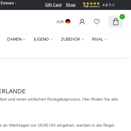
e
Emmen -
Gift Card
Shop
4.8
/5.0
748
reviews
0
EUR
DAMEN
JUGEND
ZUBEHÖR
RIVAL
DERLANDE
ion und einen einfachen Rückgabeprozess. Hier finden Sie alle
e an Werktagen vor 16:00 Uhr eingehen, werden in der Regel