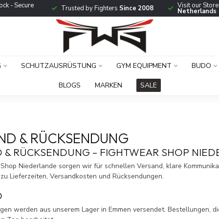
ock - Secure
Visit our Stor
Trusted by Fighters
Since 2008
Netherlands
G
SCHUTZAUSRÜSTUNG
GYM EQUIPMENT
BUDO
BLOGS
MARKEN
SALE
ND & RÜCKSENDUNG
 & RÜCKSENDUNG – FIGHTWEAR SHOP NIE
 Shop Niederlande sorgen wir für schnellen Versand, klare Kommunikat
 zu Lieferzeiten, Versandkosten und Rücksendungen.
D
ngen werden aus unserem Lager in Emmen versendet. Bestellungen, di