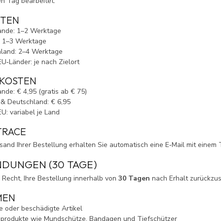
n Tag bearbeitet.
ITEN
ande: 1–2 Werktage
: 1–3 Werktage
land: 2–4 Werktage
EU‑Länder: je nach Zielort
KOSTEN
nde: € 4,95 (gratis ab € 75)
 & Deutschland: € 6,95
U: variabel je Land
TRACE
and Ihrer Bestellung erhalten Sie automatisch eine E‑Mail mit einem 
DUNGEN (30 TAGE)
 Recht, Ihre Bestellung innerhalb von
30 Tagen
nach Erhalt zurückzuse
MEN
e oder beschädigte Artikel
produkte wie Mundschütze, Bandagen und Tiefschützer