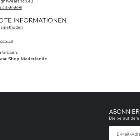
ightwearshop.eu
6 43555598
DTE INFORMATIONEN
gsmethoden
ervice
n Grüßen,
ear Shop Niederlande
ABONNIER
Bleibe auf dem