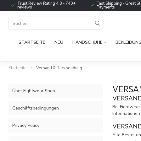
Trust Review Rating 4.8 - 740+
Fast Shipping - Great St
reviews
Payments
STARTSEITE
NEU
HANDSCHUHE
BEKLEIDUN
Startseite
/
Versand & Rücksendung
VERSA
Über Fightwear Shop
VERSAND
Bei Fightwear
Geschäftsbedingungen
Informationen
VERSAN
Privacy Policy
Alle Bestellu