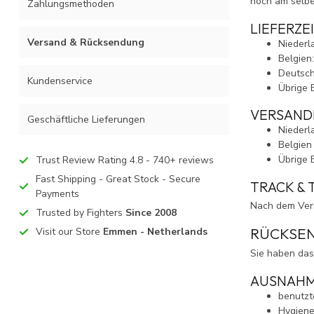
noch am selbe
Zahlungsmethoden
LIEFERZE
Versand & Rücksendung
Niederl
Belgien
Deutsch
Kundenservice
Übrige 
VERSAND
Geschäftliche Lieferungen
Niederla
Belgien
Übrige E
Trust Review Rating 4.8 - 740+ reviews
Fast Shipping - Great Stock - Secure
TRACK & 
Payments
Nach dem Vers
Trusted by Fighters
Since 2008
RÜCKSEN
Visit our Store
Emmen - Netherlands
Sie haben das
AUSNAH
benutzt
Hygiene