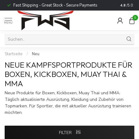
Fast Shipping - Great Stock - Secure Payments
Trusted b
4.8
/5.0
0
MENU
Startseite
/
Neu
NEUE KAMPFSPORTPRODUKTE FÜR
BOXEN, KICKBOXEN, MUAY THAI &
MMA
Neue Produkte für Boxen, Kickboxen, Muay Thai und MMA.
Täglich aktualisierte Ausrüstung, Kleidung und Zubehör von
Topmarken. Für Sportler, die mit aktueller Ausrüstung trainieren
möchten.
FILTER