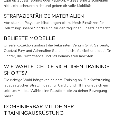
Egal ob Squats, Sprints oder Padwork – diese Shorts schneiden
nicht ein, scheuern nicht und geben dir volle Mobilität.
STRAPAZIERFÄHIGE MATERIALIEN
Von starken Polyester‑Mischungen bis zu Mesh‑Einsätzen für
Belüftung: unsere Shorts sind für den täglichen Einsatz gemacht.
BELIEBTE MODELLE
Unsere Kollektion umfasst die bekannten Venum G‑Fit, Serpenti,
Quetzal Fury und Adrenaline Serien – leicht, flexibel und ideal für
Fighter, die Performance und Stil kombinieren möchten.
WIE WÄHLE ICH DIE RICHTIGEN TRAINING
SHORTS?
Die richtige Wahl hängt von deinem Training ab. Für Krafttraining
ist zusätzlicher Stretch ideal, für Cardio und HIIT eignet sich ein
leichtes Modell. Wähle eine Passform, die zu deiner Bewegung
passt.
KOMBINIERBAR MIT DEINER
TRAININGAUSRÜSTUNG