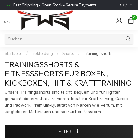
Fast Shipping - Great Stock - Secure Payments
Trusted b
4.8
/5.0
0
MENU
Startseite
/
Bekleidung
/
Shorts
/
Trainingsshorts
TRAININGSSHORTS &
FITNESSSHORTS FÜR BOXEN,
KICKBOXEN, HIIT & KRAFTTRAINING
Unsere Trainingsshorts sind leicht, bequem und für Fighter
gemacht, die ernsthaft trainieren. Ideal für Krafttraining, Cardio
und Padwork. Premium‑Qualität von Marken wie Venum, mit
langlebigen Materialien und sportlicher Passform.
FILTER