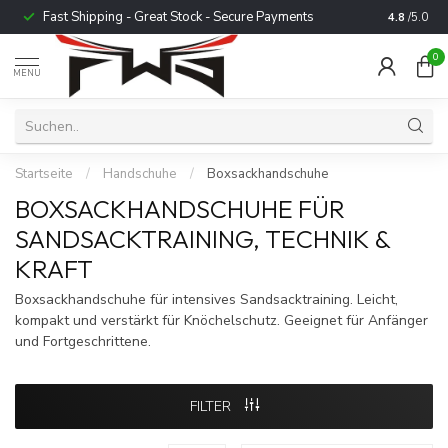
Fast Shipping - Great Stock - Secure Payments
Trusted b
4.8
/5.0
0
MENU
Startseite
/
Handschuhe
/
Boxsackhandschuhe
BOXSACKHANDSCHUHE FÜR
SANDSACKTRAINING, TECHNIK &
KRAFT
Boxsackhandschuhe für intensives Sandsacktraining. Leicht,
kompakt und verstärkt für Knöchelschutz. Geeignet für Anfänger
und Fortgeschrittene.
FILTER