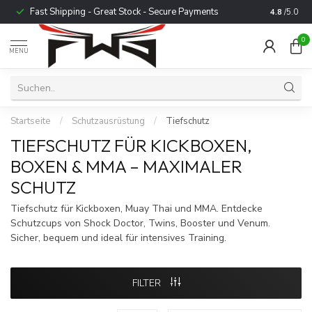
Fast Shipping - Great Stock - Secure Payments
Trusted b
4.8
/5.0
0
MENU
Startseite
/
Schutzausrüstung
/
Tiefschutz
TIEFSCHUTZ FÜR KICKBOXEN,
BOXEN & MMA – MAXIMALER
SCHUTZ
Tiefschutz für Kickboxen, Muay Thai und MMA. Entdecke
Schutzcups von Shock Doctor, Twins, Booster und Venum.
Sicher, bequem und ideal für intensives Training.
FILTER