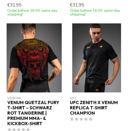
€31,95
€31,95
Order before 16:00 same day
Order before 16:00 same day
shipping!
shipping!
VENUM
UFC
VENUM QUETZAL FURY
UFC ZENITH X VENUM
T-SHIRT – SCHWARZ
REPLICA T‑SHIRT
ROT TANGERINE |
CHAMPION
PREMIUM MMA- &
KICKBOX-SHIRT