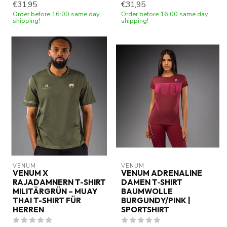
€31,95
€31,95
Order before 16:00 same day
Order before 16:00 same day
shipping!
shipping!
VENUM
VENUM
VENUM X
VENUM ADRENALINE
RAJADAMNERN T-SHIRT
DAMEN T‑SHIRT
MILITÄRGRÜN – MUAY
BAUMWOLLE
THAI T-SHIRT FÜR
BURGUNDY/PINK |
HERREN
SPORTSHIRT