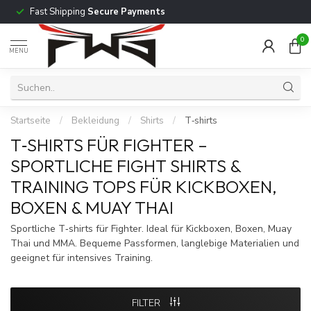
Fast Shipping
Secure Payments
0
MENU
Startseite
/
Bekleidung
/
Shirts
/
T‑shirts
T‑SHIRTS FÜR FIGHTER –
SPORTLICHE FIGHT SHIRTS &
TRAINING TOPS FÜR KICKBOXEN,
BOXEN & MUAY THAI
Sportliche T‑shirts für Fighter. Ideal für Kickboxen, Boxen, Muay
Thai und MMA. Bequeme Passformen, langlebige Materialien und
geeignet für intensives Training.
FILTER