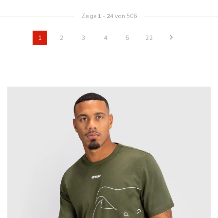
Zeige
1
-
24
von 506
1
2
3
4
5
22