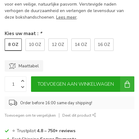
voor een veilige, natuurlijke pasvorm. Verstevigde naden
verhogen de duurzaamheid en verlengen de levensduur van
deze bokshandschoenen.
Lees meer
.
Kies uw maat :
*
8 OZ
10 OZ
12 OZ
14 OZ
16 OZ
Maattabel
TOEVOEGEN AAN WINKELWAGEN
Order before 16:00 same day shipping!
Toevoegen om te vergelijken
Deel dit product
⭐ Trustpilot
4.8 – 750+ reviews