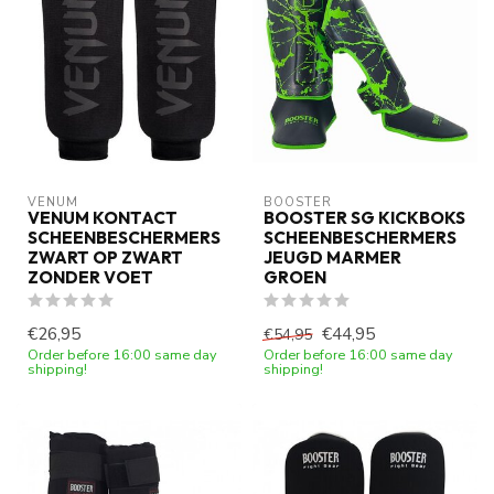
VENUM
BOOSTER
VENUM KONTACT
BOOSTER SG KICKBOKS
SCHEENBESCHERMERS
SCHEENBESCHERMERS
ZWART OP ZWART
JEUGD MARMER
ZONDER VOET
GROEN
€26,95
€44,95
€54,95
Order before 16:00 same day
Order before 16:00 same day
shipping!
shipping!