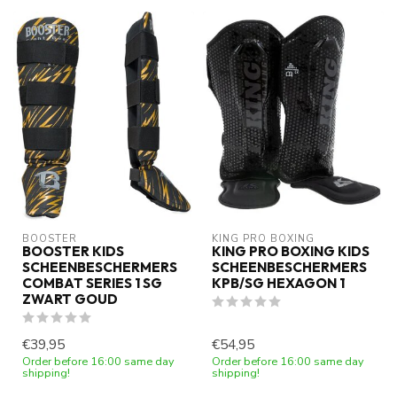
BOOSTER
KING PRO BOXING
BOOSTER KIDS
KING PRO BOXING KIDS
SCHEENBESCHERMERS
SCHEENBESCHERMERS
COMBAT SERIES 1 SG
KPB/SG HEXAGON 1
ZWART GOUD
€39,95
€54,95
Order before 16:00 same day
Order before 16:00 same day
shipping!
shipping!