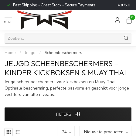
Fast Shipping - Great Stock - Secure Payments
Trusted b
4.8
/5.0
0
MENU
Home
/
Jeugd
/
Scheenbeschermers
JEUGD SCHEENBESCHERMERS –
KINDER KICKBOKSEN & MUAY THAI
Jeugd scheenbeschermers voor kickboksen en Muay Thai.
Optimale bescherming, perfecte pasvorm en geschikt voor jonge
vechters van alle niveaus.
FILTERS