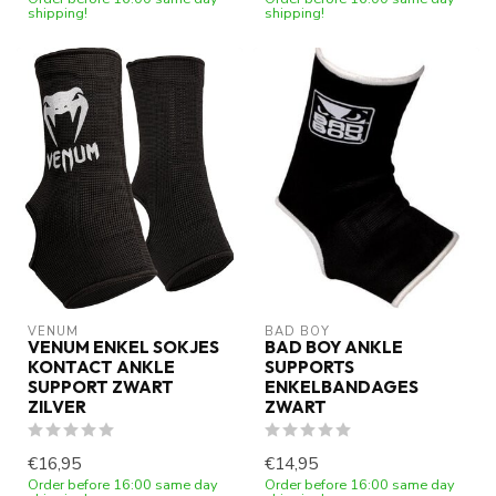
shipping!
shipping!
VENUM
BAD BOY
VENUM ENKEL SOKJES
BAD BOY ANKLE
KONTACT ANKLE
SUPPORTS
SUPPORT ZWART
ENKELBANDAGES
ZILVER
ZWART
€16,95
€14,95
Order before 16:00 same day
Order before 16:00 same day