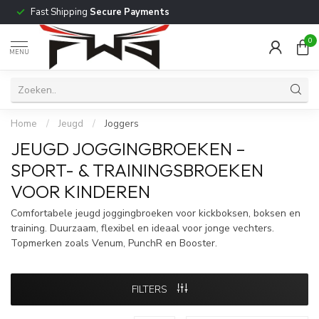
Fast Shipping
Secure Payments
0
MENU
Home
/
Jeugd
/
Joggers
JEUGD JOGGINGBROEKEN –
SPORT- & TRAININGSBROEKEN
VOOR KINDEREN
Comfortabele jeugd joggingbroeken voor kickboksen, boksen en
training. Duurzaam, flexibel en ideaal voor jonge vechters.
Topmerken zoals Venum, PunchR en Booster.
FILTERS