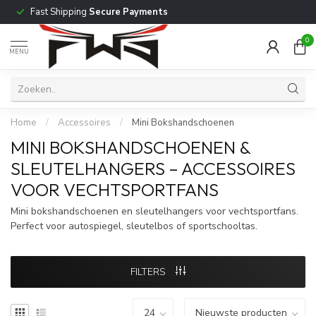
Fast Shipping
Secure Payments
0
MENU
Home
/
Accessoires
/
Mini Bokshandschoenen
MINI BOKSHANDSCHOENEN &
SLEUTELHANGERS – ACCESSOIRES
VOOR VECHTSPORTFANS
Mini bokshandschoenen en sleutelhangers voor vechtsportfans.
Perfect voor autospiegel, sleutelbos of sportschooltas.
FILTERS