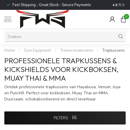
Fast Shipping - Great Stock - Secure Payments
Trusted b
4.8
/5.0
0
MENU
Home
/
Gym Equipment
/
Trainersmaterialen
/
Trapkussens
PROFESSIONELE TRAPKUSSENS &
KICKSHIELDS VOOR KICKBOKSEN,
MUAY THAI & MMA
Ontdek professionele trapkussens van Hayabusa, Venum, Joya
en PunchR. Perfect voor kickboksen, Muay Thai en MMA.
Duurzaam, schokabsorberend en direct leverbaar.
FILTERS