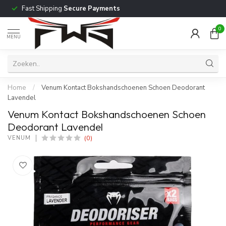
Fast Shipping
Secure Payments
0
MENU
Home
/
Venum Kontact Bokshandschoenen Schoen Deodorant
Lavendel
Venum Kontact Bokshandschoenen Schoen
Deodorant Lavendel
(0)
VENUM