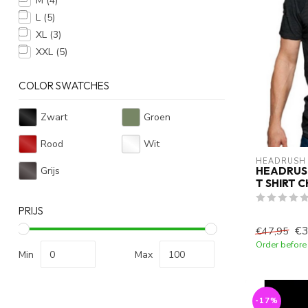
M
(4)
L
(5)
XL
(3)
XXL
(5)
COLOR SWATCHES
Zwart
Groen
Rood
Wit
HEADRUSH
Grijs
HEADRUSH
T SHIRT 
PRIJS
€3
€47,95
Order before
Min
Max
-17%