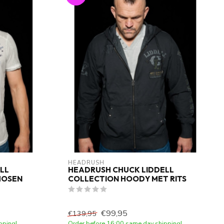
HEADRUSH
LL
HEADRUSH CHUCK LIDDELL
HOSEN
COLLECTION HOODY MET RITS
€99,95
€139,95
pping!
Order before 16:00 same day shipping!