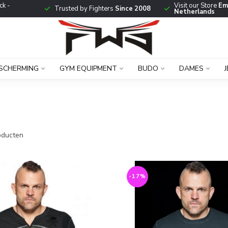
ck -
Visit our Store
Em
Trusted by Fighters
Since 2008
Netherlands
SCHERMING
GYM EQUIPMENT
BUDO
DAMES
ducten
-17%