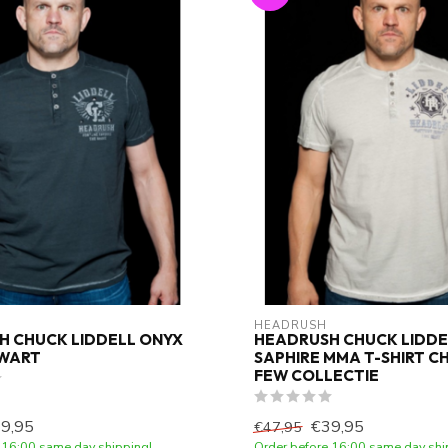
HEADRUSH
H CHUCK LIDDELL ONYX
HEADRUSH CHUCK LIDDE
ZWART
SAPHIRE MMA T-SHIRT C
FEW COLLECTIE
9,95
€39,95
€47,95
 16:00 same day shipping!
Order before 16:00 same day shi