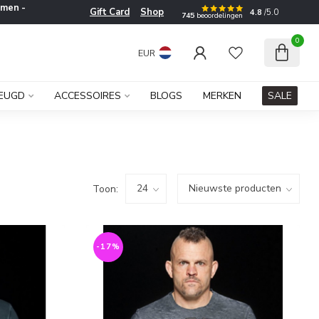
men -
Gift Card
Shop
4.8
/5.0
745
beoordelingen
0
EUR
JEUGD
ACCESSOIRES
BLOGS
MERKEN
SALE
Toon:
-17%