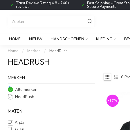
Trust Review Rating 4.8 - 740+
Fast Shipping - Great Sto
reviews
Secure Payments
HOME
NIEUW
HANDSCHOENEN
KLEDING
BE
Home
/
Merken
/
HeadRush
HEADRUSH
6
Pro
MERKEN
Alle merken
HeadRush
-17%
MATEN
S
(4)