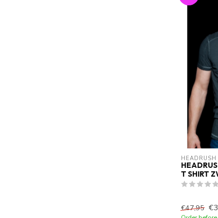
HEADRUSH
HEADRUS
T SHIRT 
€3
€47,95
Order before