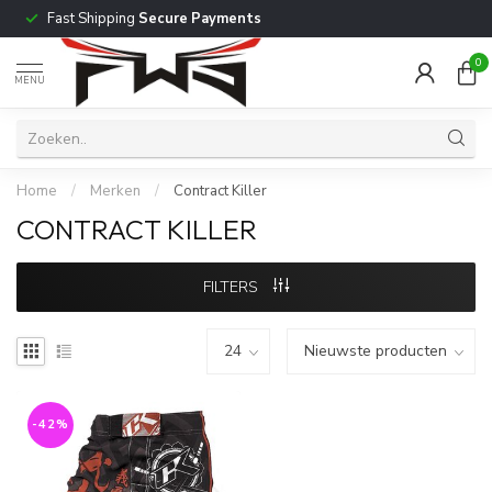
Fast Shipping
Secure Payments
0
MENU
Home
/
Merken
/
Contract Killer
CONTRACT KILLER
FILTERS
-42%